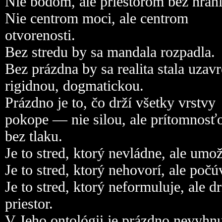
Nie bodom, ale priestorom bez hraní
Nie centrom moci, ale centrom
otvorenosti.
Bez stredu by sa mandala rozpadla.
Bez prázdna by sa realita stala uzavr
rigidnou, dogmatickou.
Prázdno je to, čo drží všetky vrstvy
pokope — nie silou, ale prítomnosť
bez tlaku.
Je to stred, ktorý nevládne, ale umo
Je to stred, ktorý nehovorí, ale počú
Je to stred, ktorý neformuluje, ale dr
priestor.
V Jeho ontológii je prázdno nevyhnu