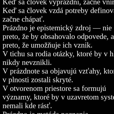
Keď sa človek vyprázdni, začne vní
Keď sa človek vzdá potreby definov
začne chápať.
Prázdno je epistemický zdroj — nie
preto, že by obsahovalo odpovede, a
preto, že umožňuje ich vznik.
V tichu sa rodia otázky, ktoré by v 
nikdy nevznikli.
V prázdnote sa objavujú vzťahy, kto
v plnosti zostali skryté.
V otvorenom priestore sa formujú
významy, ktoré by v uzavretom sys
nemali kde rásť.