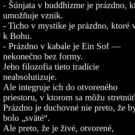
- Šúnjata v buddhizme je prázdno, k
umožňuje vznik.
- Ticho v mystike je prázdno, ktoré 
k Bohu.
- Prázdno v kabale je Ein Sof —
nekonečno bez formy.
Jeho filozofia tieto tradície
neabsolutizuje.
Ale integruje ich do otvoreného
priestoru, v ktorom sa môžu stretnúť
Prázdno je duchovné nie preto, že b
bolo „sväté“.
Ale preto, že je živé, otvorené,