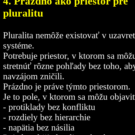
4. Prázdno ako priestor pre
pluralitu
Pluralita nemôže existovať v uzavr
systéme.
Potrebuje priestor, v ktorom sa môž
stretnúť rôzne pohľady bez toho, ab
navzájom zničili.
Prázdno je práve týmto priestorom.
Je to pole, v ktorom sa môžu objaviť
- protiklady bez konfliktu
- rozdiely bez hierarchie
- napätia bez násilia